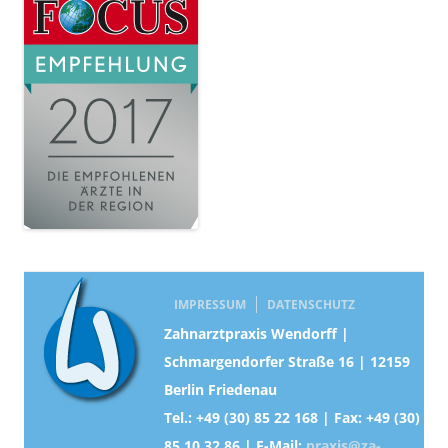
IMPRESSUM
DATENSCHUTZ
Zahnarztpraxis Wendorff |
Schmargendorfer Straße 16 | 12159
Berlin Friedenau
Tel.: +49 (30) 85 22 168 | Fax: +49 (30)
85 10 32 86 | E-Mail:
praxis@za-