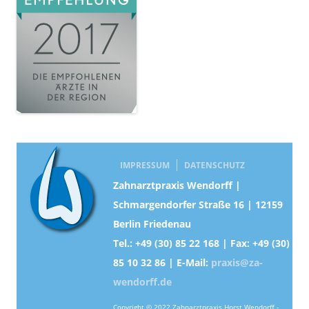
IMPRESSUM
DATENSCHUTZ
Zahnarztpraxis Wendorff |
Schmargendorfer Straße 16 | 12159
Berlin Friedenau
Tel.: +49 (30) 85 22 168 | Fax: +49 (30)
85 10 32 86 | E-Mail:
praxis@za-
wendorff.de
Copyright © 2022 Zahnarztpraxis Horst Wendorff -